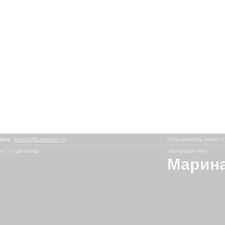
евна
:
kononoffa.www.nn.ru
пользователь имеет с
е 1 года назад
настоящее имя:
Марина