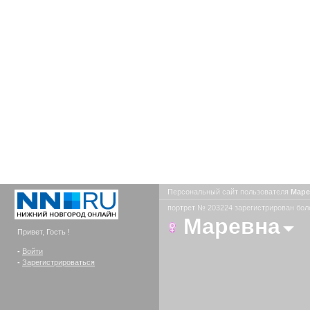
Персональный сайт пользователя
Мар
портрет № 203224 зарегистрирован боле
Маревна
Привет, Гость !
-
Войти
-
Зарегистрироваться