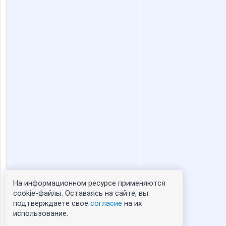
На информационном ресурсе применяются
Статистика портрета:
cookie-файлы. Оставаясь на сайте, вы
подтверждаете свое
согласие
на их
сейчас просматривают портрет - 0
использование.
зарегистрированные пользователи
посетившие портрет за 7 дней - 0