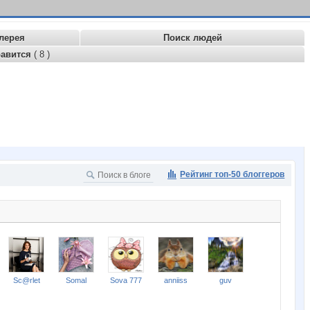
лерея
Поиск людей
равится
( 8 )
Рейтинг топ-50 блоггеров
Sc@rlet
Somal
Sova 777
anniiss
guv