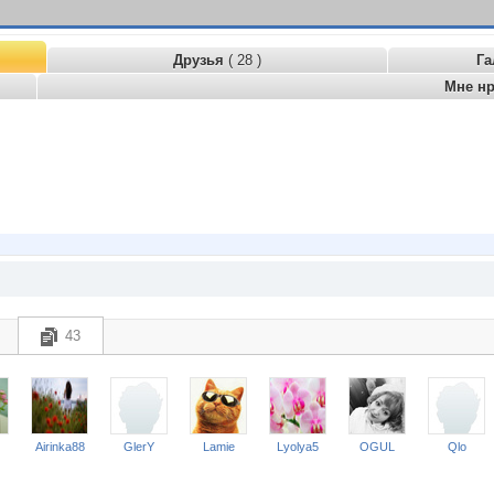
Друзья
( 28 )
Га
Мне н
43
Airinka88
GlerY
Lamie
Lyolya5
OGUL
Qlo