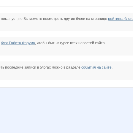
bomira25
mapiks
marmyrr
natalyof
rainwolf
spiller
stauri
 пока пуст, но Вы можете посмотреть другие блоги на странице
рейтинга блог
ый аромат
Елена АЛ
Гимнастика и танцы
Катюлич
КИКО
Леди81
Ленок28
е
блог Робота Форума
, чтобы быть в курсе всех новостей сайта.
я Леди
ШаГаНэ
923
ть последние записи в блогах можно в разделе
события на сайте
.