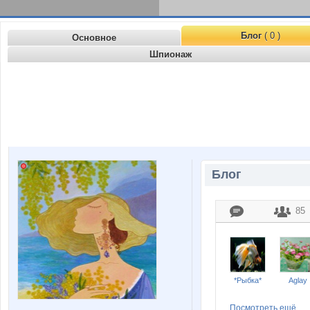
Блог
( 0 )
Основное
Шпионаж
Блог
85
*Рыбка*
Aglay
Посмотреть ещё