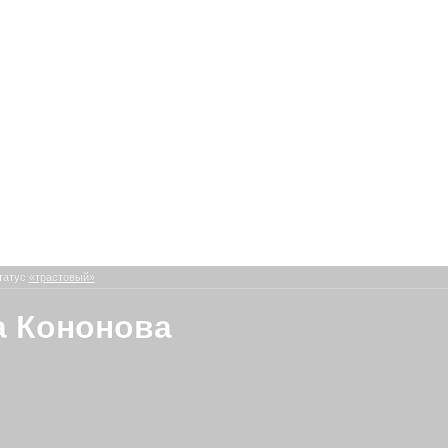
татус
«трастовый»
 Кононова